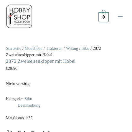
Zum
Inhalt
springen
0
Startseite
/
Modellbau
/
Traktoren
/
Wiking
/
Siku
/ 2872
Zweiseitenkipper mit Hobel
2872 Zweiseitenkipper mit Hobel
€
29.90
Nicht vorrätig
Kategorie:
Siku
Beschreibung
Maï¿½stab 1:32