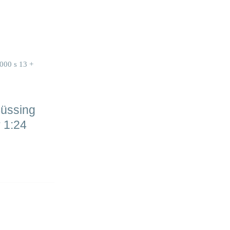
Büssing
r 1:24