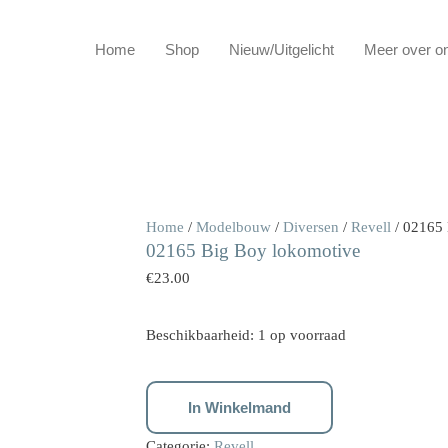
Home
Shop
Nieuw/Uitgelicht
Meer over o
02165
Home
/
Modelbouw
/
Diversen
/
Revell
/ 02165 
02165 Big Boy lokomotive
Big
Boy
€
23.00
lokomotive
aantal
Beschikbaarheid:
1 op voorraad
In Winkelmand
Categorie:
Revell