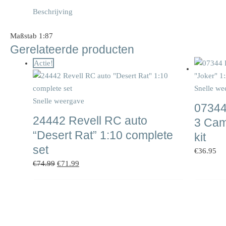
Beschrijving
Maßstab 1:87
Gerelateerde producten
Oorspronkelijke
Huidige
Actie!
prijs
prijs
was:
is:
Snelle we
€74.99.
€71.99.
Snelle weergave
07344
24442 Revell RC auto
3 Cam
“Desert Rat” 1:10 complete
kit
set
€
36.95
€
74.99
€
71.99