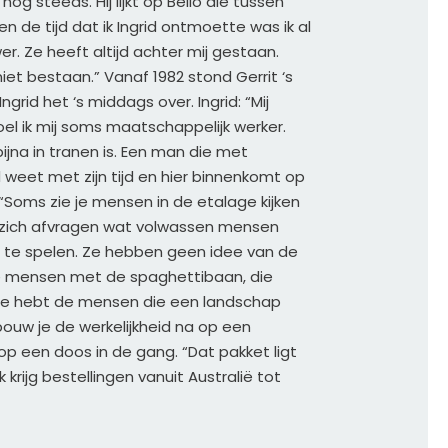
g steeds. Hij lijkt op Bello die tussen 
n de tijd dat ik Ingrid ontmoette was ik al 
. Ze heeft altijd achter mij gestaan. 
et bestaan.” Vanaf 1982 stond Gerrit ‘s 
rid het ‘s middags over. Ingrid: “Mij 
oel ik mij soms maatschappelijk werker. 
jna in tranen is. Een man die met 
 weet met zijn tijd en hier binnenkomt op 
“Soms zie je mensen in de etalage kijken 
 zich afvragen wat volwassen mensen 
te spelen. Ze hebben geen idee van de 
e mensen met de spaghettibaan, die 
en je hebt de mensen die een landschap 
k bouw je de werkelijkheid na op een 
 op een doos in de gang. “Dat pakket ligt 
krijg bestellingen vanuit Australië tot 