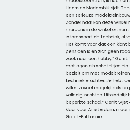
modelstoomtrein, ik heb hem no
Hoorn en Medemblik rijdt. Tege
een serieuze modeltreinbouwer
Zonder haar kan deze winkel ni
morgens in de winkel en nam Ing
interesseert de techniek, al v
Het komt voor dat een klant bi
pensioen is en zich geen raad
zoek naar een hobby.” Gerrit: 
met ogen als schoteltjes die
bezielt om met modeltreinen 
techniek erachter. Je hebt d
willen zoveel mogelijk rails 
volledig inrichten. Uiteindelij
beperkte schaal.” Gerrit wijst
klaar voor Amsterdam, maar ik 
Groot-Brittannië.