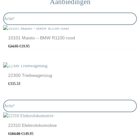
Aanbiedingen
Oorspronkelijke
Huidige
Actie!
prijs
prijs
NIET OP VOORRAAD
was:
is:
€24.95.
€19.95.
10101 Maisto – BMW R1100 rood
€
24.95
€
19.95
NIET OP VOORRAAD
22300 Triebwagenzug
€
335.33
Oorspronkelijke
Huidige
Actie!
prijs
prijs
was:
is:
€184.00.
€149.95.
22310 Elektrolokomotive
€
184.00
€
149.95