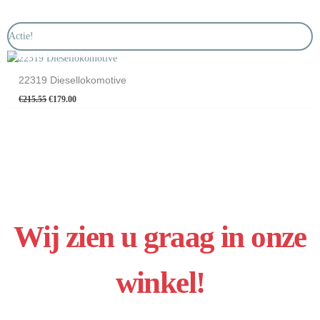
Oorspronkelijke
Huidige
Actie!
prijs
prijs
NIET OP VOORRAAD
was:
is:
€215.55.
€179.00.
22319 Diesellokomotive
€
215.55
€
179.00
Wij zien u graag in onze
winkel!