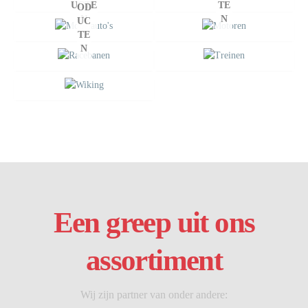
UCTE
TE
OD
N
N
UC
TE
N
Een greep uit ons
assortiment
Wij zijn partner van onder andere: