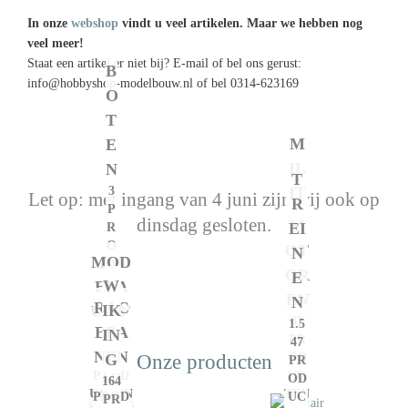
In onze
webshop
vindt u veel artikelen. Maar we hebben nog
veel meer!
Staat een artikel er niet bij? E-mail of bel ons gerust:
B
info@hobbyshop-modelbouw.nl of bel 0314-623169
O
T
M
E
IL
N
T
3
IT
Let op: met ingang van 4 juni zijn wij ook op
R
P
AI
dinsdag gesloten.
M
EI
R
R
O
OT
N
MOD
D
31
OR
E
U
PR
W
ELA
EN
N
C
OD
RAC
IK
UTO'
T
UC
82
1.5
EBA
IN
S
E
TE
PR
47
NEN
N
N
Onze producten
G
341
OD
PR
PROD
UC
143
OD
164
UCTEN
TEN
PROD
UC
PR