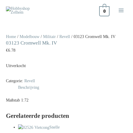
Doorgaan
naar
0
inhoud
Home
/
Modelbouw
/
Militair
/
Revell
/ 03123 Cromwell Mk. IV
03123 Cromwell Mk. IV
€
6.78
Uitverkocht
Categorie:
Revell
Beschrijving
Maßstab 1:72
Gerelateerde producten
Snelle