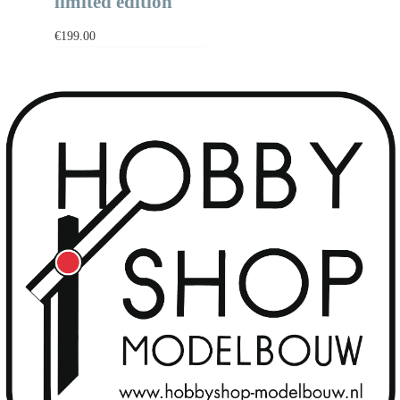
limited edition
€
199.00