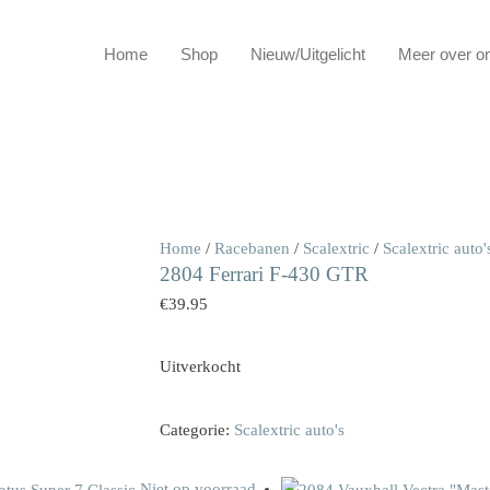
Home
Shop
Nieuw/Uitgelicht
Meer over o
Home
/
Racebanen
/
Scalextric
/
Scalextric auto'
2804 Ferrari F-430 GTR
€
39.95
Uitverkocht
Categorie:
Scalextric auto's
Niet op voorraad