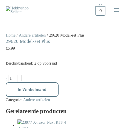
Doorgaan
naar
0
inhoud
29620
Model-
set
Home
/
Andere artikelen
/ 29620 Model-set Plus
29620 Model-set Plus
Plus
aantal
€
6.99
Beschikbaarheid:
2 op voorraad
+
-
In Winkelmand
Categorie:
Andere artikelen
Gerelateerde producten