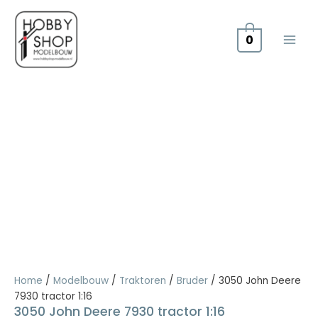
Doorgaan
naar
inhoud
0
Home
/
Modelbouw
/
Traktoren
/
Bruder
/ 3050 John Deere
7930 tractor 1:16
3050 John Deere 7930 tractor 1:16