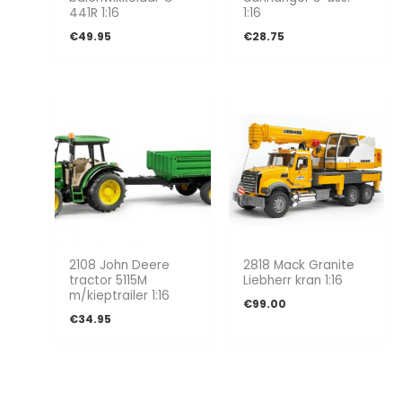
441R 1:16
1:16
€
49.95
€
28.75
2108 John Deere
2818 Mack Granite
tractor 5115M
Liebherr kran 1:16
m/kieptrailer 1:16
€
99.00
€
34.95