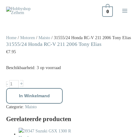
Doorgaan
naar
0
inhoud
31555/24
Honda
RC-
Home
/
Motoren
/
Maisto
/ 31555/24 Honda RC-V 211 2006 Tony Elias
31555/24 Honda RC-V 211 2006 Tony Elias
V
211
€
7.95
2006
Tony
Beschikbaarheid:
3 op voorraad
Elias
aantal
+
-
In Winkelmand
Categorie:
Maisto
Gerelateerde producten