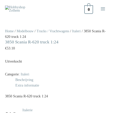
Doorgaan
naar
0
inhoud
Home
/
Modelbouw
/
Trucks / Vrachtwagens
/
Italeri
/ 3850 Scania R-
620 truck 1:24
3850 Scania R-620 truck 1:24
€
53.10
Uitverkocht
Categorie:
Italeri
Beschrijving
Extra informatie
3850 Scania R-620 truck 1:24
Italerie