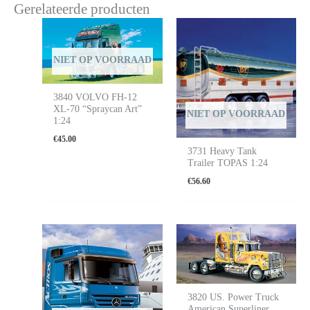
Gerelateerde producten
NIET OP VOORRAAD
3840 VOLVO FH-12
XL-70 “Spraycan Art”
NIET OP VOORRAAD
1:24
€
45.00
3731 Heavy Tank
Trailer TOPAS 1:24
€
56.60
3820 US. Power Truck
American Superliner