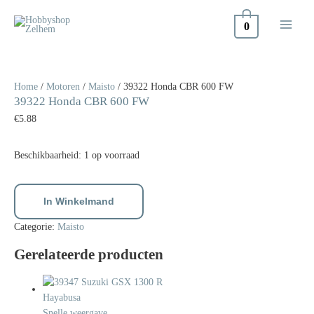
Doorgaan
naar
0
inhoud
39322
Honda
CBR
Home
/
Motoren
/
Maisto
/ 39322 Honda CBR 600 FW
39322 Honda CBR 600 FW
600
FW
€
5.88
aantal
Beschikbaarheid:
1 op voorraad
In Winkelmand
Categorie:
Maisto
Gerelateerde producten
Snelle weergave