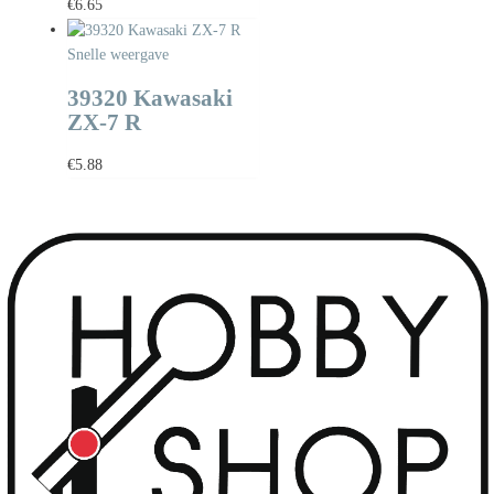
€
6.65
Snelle weergave
39320 Kawasaki
ZX-7 R
€
5.88