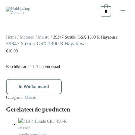
Doorgaan
naar
0
inhoud
39347
Suzuki
GSX
Home
/
Motoren
/
Maisto
/ 39347 Suzuki GSX 1300 R Hayabusa
39347 Suzuki GSX 1300 R Hayabusa
1300
R
€
10.00
Hayabusa
aantal
Beschikbaarheid:
1 op voorraad
In Winkelmand
Categorie:
Maisto
Gerelateerde producten
Snelle weergave