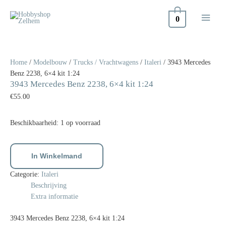
Doorgaan
naar
0
inhoud
3943
Mercedes
Benz
Home
/
Modelbouw
/
Trucks / Vrachtwagens
/
Italeri
/ 3943 Mercedes
2238,
Benz 2238, 6×4 kit 1:24
3943 Mercedes Benz 2238, 6×4 kit 1:24
6x4
kit
€
55.00
1:24
aantal
Beschikbaarheid:
1 op voorraad
In Winkelmand
Categorie:
Italeri
Beschrijving
Extra informatie
3943 Mercedes Benz 2238, 6×4 kit 1:24