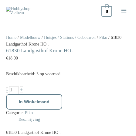
Doorgaan
naar
0
inhoud
61830
Landgasthof
Krone
Home
/
Modelbouw
/
Huisjes / Stations / Gebouwen
/
Piko
/ 61830
HO
Landgasthof Krone HO .
61830 Landgasthof Krone HO .
.
aantal
€
18.00
Beschikbaarheid:
3 op voorraad
+
-
In Winkelmand
Categorie:
Piko
Beschrijving
61830 Landgasthof Krone HO .