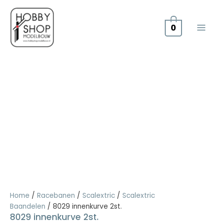
Doorgaan
naar
inhoud
0
8029
innenkurve
2st.
aantal
Home
/
Racebanen
/
Scalextric
/
Scalextric
Baandelen
/ 8029 innenkurve 2st.
8029 innenkurve 2st.