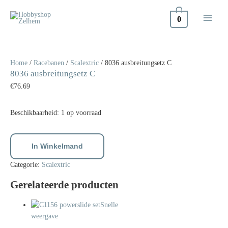
Doorgaan
naar
0
inhoud
8036
ausbreitungsetz
C
Home
/
Racebanen
/
Scalextric
/ 8036 ausbreitungsetz C
8036 ausbreitungsetz C
aantal
€
76.69
Beschikbaarheid:
1 op voorraad
In Winkelmand
Categorie:
Scalextric
Gerelateerde producten
Snelle
weergave