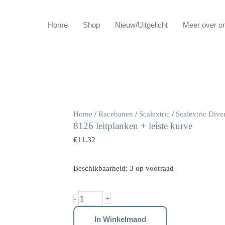
Home
Shop
Nieuw/Uitgelicht
Meer over o
8126
Home
/
Racebanen
/
Scalextric
/
Scalextric Dive
8126 leitplanken + leiste kurve
leitplanken
+
€
11.32
leiste
kurve
Beschikbaarheid:
3 op voorraad
aantal
+
-
In Winkelmand