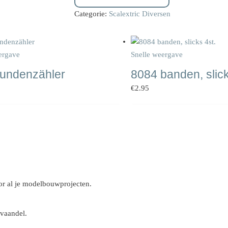
Categorie:
Scalextric Diversen
ergave
Snelle weergave
undenzähler
8084 banden, slick
€
2.95
r al je modelbouwprojecten.
 vaandel.