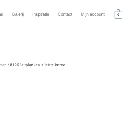
ns
Galerij
Inspiratie
Contact
Mijn account
0
rsen
/ 8126 leitplanken + leiste kurve