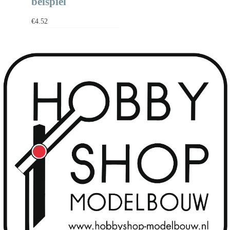
beispiel
€
4.52