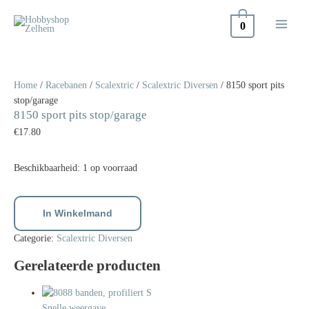
Doorgaan
naar
0
inhoud
8150
sport
pits
Home
/
Racebanen
/
Scalextric
/
Scalextric Diversen
/ 8150 sport pits
stop/garage
stop/garage
8150 sport pits stop/garage
aantal
€
17.80
Beschikbaarheid:
1 op voorraad
In Winkelmand
Categorie:
Scalextric Diversen
Gerelateerde producten
Snelle weergave