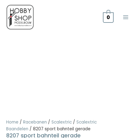
Doorgaan
naar
inhoud
0
8207
sport
bahnteil
gerade
aantal
Home
/
Racebanen
/
Scalextric
/
Scalextric
Baandelen
/ 8207 sport bahnteil gerade
8207 sport bahnteil gerade