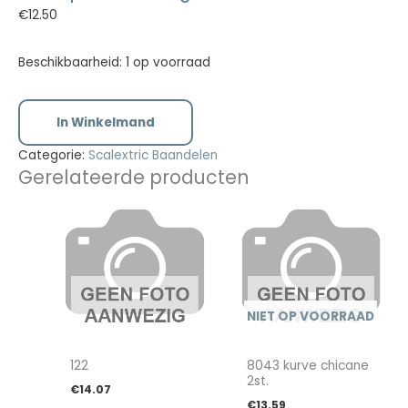
€
12.50
Beschikbaarheid:
1 op voorraad
In Winkelmand
Categorie:
Scalextric Baandelen
Gerelateerde producten
NIET OP VOORRAAD
122
8043 kurve chicane
2st.
€
14.07
€
13.59