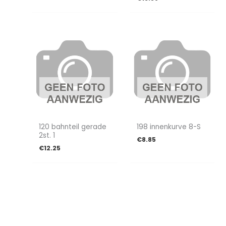
120 bahnteil gerade
198 innenkurve 8-S
2st. 1
€
8.85
€
12.25