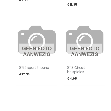
€
2.25
€
11.35
8152 sport tribüne
8113 Circuit
beispielen
€
17.35
€
4.95