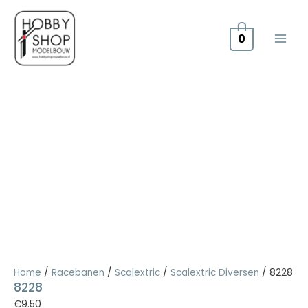
Doorgaan
naar
inhoud
0
8228
aantal
Home
/
Racebanen
/
Scalextric
/
Scalextric Diversen
/ 8228
8228
€
9.50