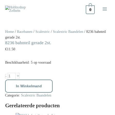
Doorgaan
naar
0
inhoud
8236
bahnteil
gerade
Home
/
Racebanen
/
Scalextric
/
Scalextric Baandelen
/ 8236 bahnteil
2st.
gerade 2st.
8236 bahnteil gerade 2st.
aantal
€
11.50
Beschikbaarheid:
5 op voorraad
+
-
In Winkelmand
Categorie:
Scalextric Baandelen
Gerelateerde producten