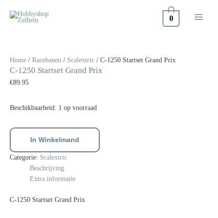
Doorgaan
naar
0
inhoud
C-
1250
Startset
Home
/
Racebanen
/
Scalextric
/ C-1250 Startset Grand Prix
C-1250 Startset Grand Prix
Grand
Prix
€
89.95
aantal
Beschikbaarheid:
1 op voorraad
In Winkelmand
Categorie:
Scalextric
Beschrijving
Extra informatie
C-1250 Startset Grand Prix