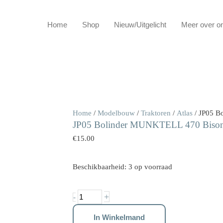
Home
Shop
Nieuw/Uitgelicht
Meer over o
JP05
Home
/
Modelbouw
/
Traktoren
/
Atlas
/ JP05 B
JP05 Bolinder MUNKTELL 470 Bison t
Bolinder
MUNKTELL
€
15.00
470
Bison
Beschikbaarheid:
3 op voorraad
tractor
1:32
+
-
aantal
In Winkelmand