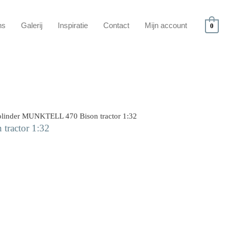
ns
Galerij
Inspiratie
Contact
Mijn account
0
olinder MUNKTELL 470 Bison tractor 1:32
ractor 1:32