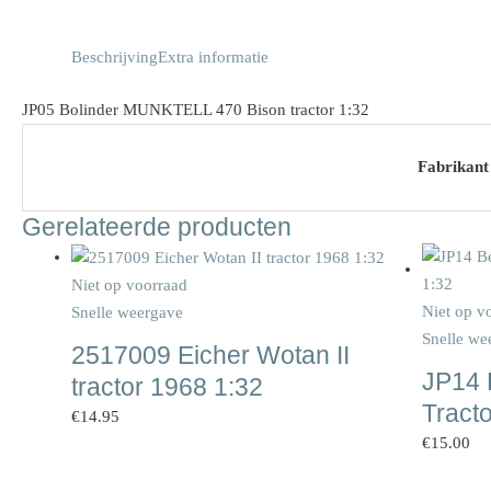
Beschrijving
Extra informatie
JP05 Bolinder MUNKTELL 470 Bison tractor 1:32
Fabrikant
Gerelateerde producten
Niet op voorraad
Niet op v
Snelle weergave
Snelle we
2517009 Eicher Wotan II
JP14 
tractor 1968 1:32
Tract
€
14.95
€
15.00