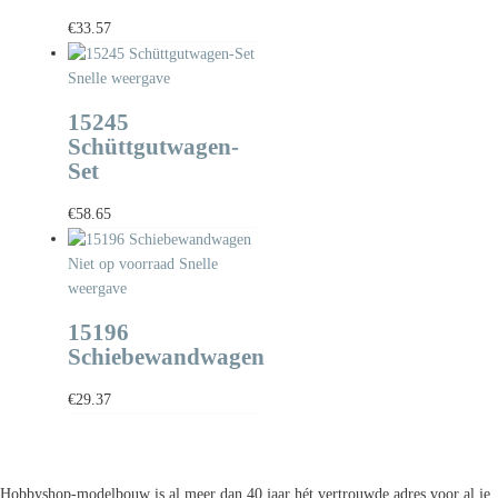
€
33.57
Snelle weergave
15245
Schüttgutwagen-
Set
€
58.65
Niet op voorraad
Snelle
weergave
15196
Schiebewandwagen
€
29.37
Hobbyshop-modelbouw is al meer dan 40 jaar hét vertrouwde adres voor al je