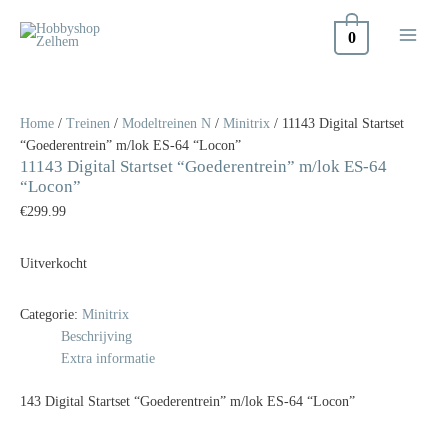
Doorgaan
naar
0
inhoud
Home
/
Treinen
/
Modeltreinen N
/
Minitrix
/ 11143 Digital Startset
“Goederentrein” m/lok ES-64 “Locon”
11143 Digital Startset “Goederentrein” m/lok ES-64
“Locon”
€
299.99
Uitverkocht
Categorie:
Minitrix
Beschrijving
Extra informatie
143 Digital Startset “Goederentrein” m/lok ES-64 “Locon”