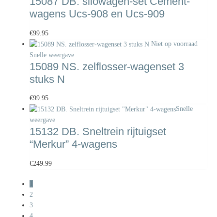
15087 DB. silowagen-set Cement-
wagens Ucs-908 en Ucs-909
€
99.95
Niet op voorraad
Snelle weergave
15089 NS. zelflosser-wagenset 3
stuks N
€
99.95
Snelle
weergave
15132 DB. Sneltrein rijtuigset
“Merkur” 4-wagens
€
249.99
1
2
3
4