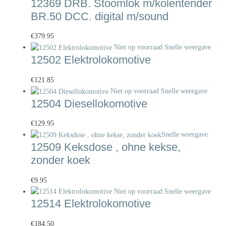
12369 DRB. Stoomlok m/kolentender
BR.50 DCC. digital m/sound
€
379.95
Niet op voorraad
Snelle weergave
12502 Elektrolokomotive
€
121.85
Niet op voorraad
Snelle weergave
12504 Diesellokomotive
€
129.95
Snelle weergave
12509 Keksdose , ohne kekse,
zonder koek
€
9.95
Niet op voorraad
Snelle weergave
12514 Elektrolokomotive
€
184.50