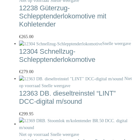
Niet op voorraad
Snelle weergave
12238 Güterzug-
Schlepptenderlokomotive mit
Kohletender
€
265.00
Snelle weergave
12304 Schnellzug-
Schlepptenderlokomotive
€
279.00
Niet
op voorraad
Snelle weergave
12363 DB. dieseltreinstel “LINT”
DCC-digital m/sound
€
299.95
Niet op voorraad
Snelle weergave