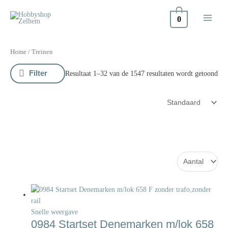
Doorgaan
naar
0
inhoud
Home
/ Treinen
Filter
Resultaat 1–32 van de 1547 resultaten wordt getoond
Snelle weergave
0984 Startset Denemarken m/lok 658