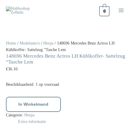
Doorgaan
naar
0
inhoud
148696
Mercedes
Benz
Home
/
Modelauto's
/
Herpa
/ 148696 Mercedes Benz Actros LH
Actros
Kühlkoffer- Sattelzug “Tasche Lem
LH
148696 Mercedes Benz Actros LH Kühlkoffer- Sattelzug
Kühlkoffer-
“Tasche Lem
Sattelzug
€
36.10
"Tasche
Lem
aantal
Beschikbaarheid:
1 op voorraad
In Winkelmand
Categorie:
Herpa
Extra informatie