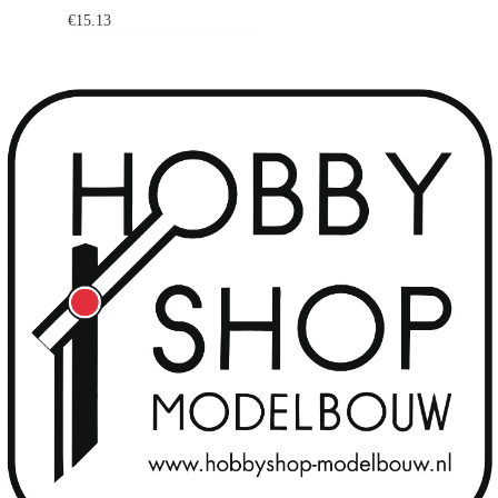
€
15.13