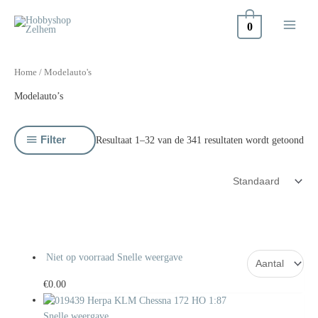
Doorgaan
naar
0
inhoud
Home
/ Modelauto's
Modelauto’s
Filter
Resultaat 1–32 van de 341 resultaten wordt getoond
Niet op voorraad
Snelle weergave
€
0.00
Snelle weergave