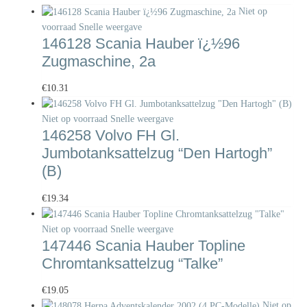
Niet op
voorraad
Snelle weergave
146128 Scania Hauber ï¿½96
Zugmaschine, 2a
€
10.31
Niet op voorraad
Snelle weergave
146258 Volvo FH Gl.
Jumbotanksattelzug “Den Hartogh”
(B)
€
19.34
Niet op voorraad
Snelle weergave
147446 Scania Hauber Topline
Chromtanksattelzug “Talke”
€
19.05
Niet op