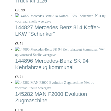
Truck kit 1:25
€
70.99
Niet op
voorraad
Snelle weergave
144827 Mercedes Benz 814 Koffer-
LKW “Schenker”
€
8.71
Niet
op voorraad
Snelle weergave
144896 Mercedes-Benz SK 94
Kehrfahrzeug kommunal
€
8.71
Niet op
voorraad
Snelle weergave
145282 MAN F2000 Evolution
Zugmaschine
€
9.30