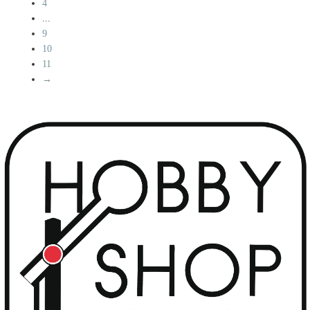
4
...
9
10
11
→