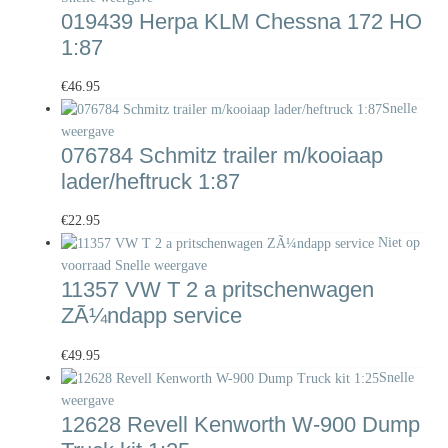
019439 Herpa KLM Chessna 172 HO
1:87
€
46.95
Snelle
weergave
076784 Schmitz trailer m/kooiaap
lader/heftruck 1:87
€
22.95
Niet op
voorraad
Snelle weergave
11357 VW T 2 a pritschenwagen
ZÃ¼ndapp service
€
49.95
Snelle
weergave
12628 Revell Kenworth W-900 Dump