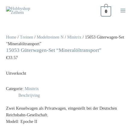
Doorgaan
naar
0
inhoud
Home
/
Treinen
/
Modeltreinen N
/
Minitrix
/ 15053 Güterwagen-Set
“Mineralöltransport”
15053 Güterwagen-Set “Mineralöltransport”
€
33.57
Uitverkocht
Categorie:
Minitrix
Beschrijving
Zwei Kesselwagen als Privatwagen, eingestellt bei der Deutschen
Reichsbahn-Gesellschaft.
Modell: Epoche II