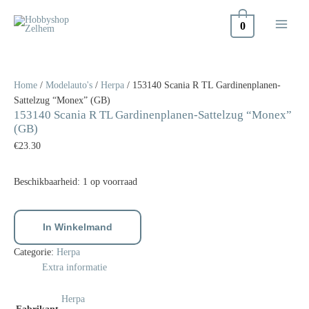
Doorgaan
naar
0
inhoud
153140
Scania
R
Home
/
Modelauto's
/
Herpa
/ 153140 Scania R TL Gardinenplanen-
TL
Sattelzug “Monex” (GB)
153140 Scania R TL Gardinenplanen-Sattelzug “Monex”
Gardinenplanen-
(GB)
Sattelzug
€
23.30
"Monex"
(GB)
aantal
Beschikbaarheid:
1 op voorraad
In Winkelmand
Categorie:
Herpa
Extra informatie
Herpa