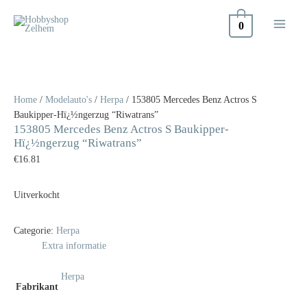
Doorgaan
naar
0
inhoud
Home
/
Modelauto's
/
Herpa
/ 153805 Mercedes Benz Actros S
Baukipper-Hï¿½ngerzug “Riwatrans”
153805 Mercedes Benz Actros S Baukipper-
Hï¿½ngerzug “Riwatrans”
€
16.81
Uitverkocht
Categorie:
Herpa
Extra informatie
Herpa
Fabrikant