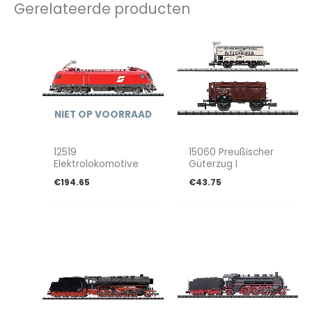
Gerelateerde producten
NIET OP VOORRAAD
12519
15060 Preußischer
Elektrolokomotive
Güterzug I
€
194.65
€
43.75