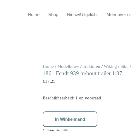
Home
Shop
Nieuw/Uitgelicht
Meer over o
1861
Home
/
Modelbouw
/
Traktoren
/
Wiking
/
Siku
/
1861 Fendt 939 m/hout trailer 1:87
Fendt
939
€
17.25
m/hout
trailer
Beschikbaarheid:
1 op voorraad
1:87
aantal
In Winkelmand
Categorie:
Siku