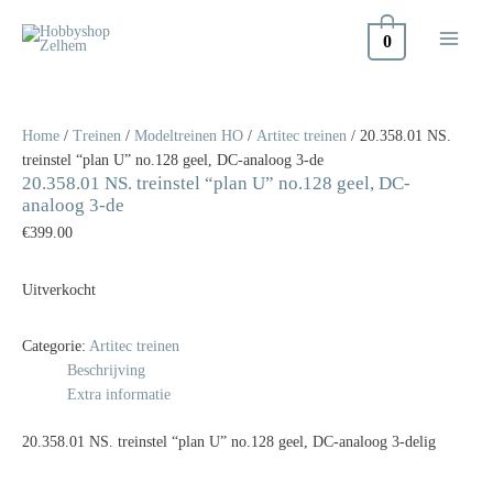
Doorgaan
naar
0
inhoud
Home
/
Treinen
/
Modeltreinen HO
/
Artitec treinen
/ 20.358.01 NS.
treinstel “plan U” no.128 geel, DC-analoog 3-de
20.358.01 NS. treinstel “plan U” no.128 geel, DC-
analoog 3-de
€
399.00
Uitverkocht
Categorie:
Artitec treinen
Beschrijving
Extra informatie
20.358.01 NS. treinstel “plan U” no.128 geel, DC-analoog 3-delig