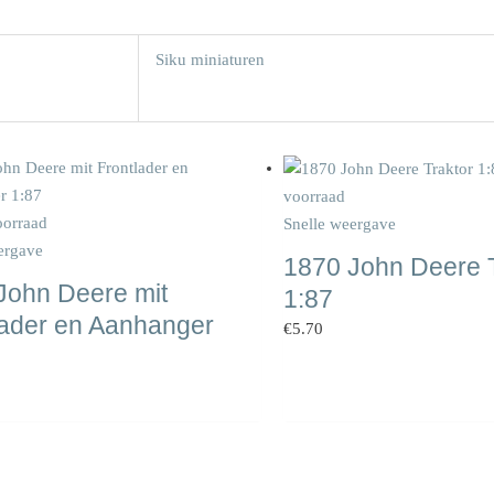
Siku miniaturen
voorraad
oorraad
Snelle weergave
ergave
1870 John Deere T
John Deere mit
1:87
lader en Aanhanger
€
5.70