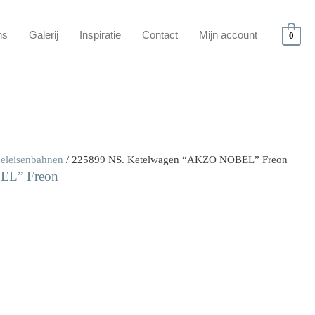
ns
Galerij
Inspiratie
Contact
Mijn account
0
deleisenbahnen
/ 225899 NS. Ketelwagen “AKZO NOBEL” Freon
EL” Freon