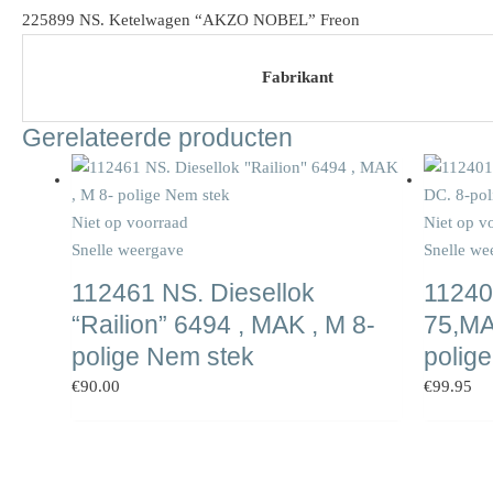
225899 NS. Ketelwagen “AKZO NOBEL” Freon
Fabrikant
Gerelateerde producten
Niet op voorraad
Niet op v
Snelle weergave
Snelle we
112461 NS. Diesellok
11240
“Railion” 6494 , MAK , M 8-
75,MA
polige Nem stek
polig
€
90.00
€
99.95