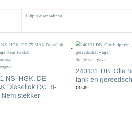
Liliput eisenbahnen
oorraad
Snelle weergave
ergave
240131 DB. Olie hu
1 NS. HGK. DE-
tank en gereedsc
K Diesellok DC. 8-
€
43.80
e Nem stekker