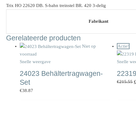
Trix HO 22620 DB. S-bahn treinstel BR. 420 3-delig
Fabrikant
Gerelateerde producten
O
Niet op
Actie!
p
voorraad
w
Snelle weergave
Snelle we
€
24023 Behältertragwagen-
22319
Set
€
215.55
€
38.87