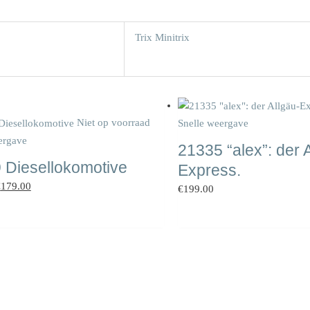
Trix Minitrix
orspronkelijke
Huidige
rijs
prijs
Niet op voorraad
Snelle weergave
as:
is:
ergave
21335 “alex”: der 
215.55.
€179.00.
 Diesellokomotive
Express.
€
179.00
€
199.00