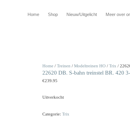
Home
Shop
Nieuw/Uitgelicht
Meer over o
Home
/
Treinen
/
Modeltreinen HO
/
Trix
/ 22620
22620 DB. S-bahn treinstel BR. 420 3-
€
239.95
Uitverkocht
Categorie:
Trix