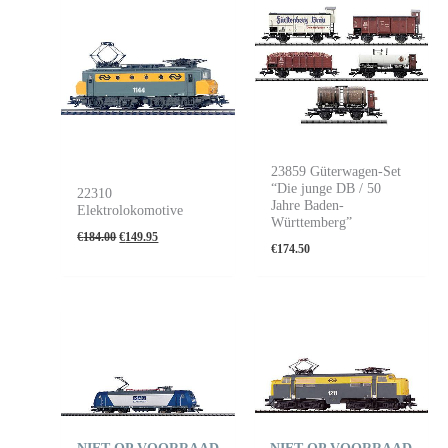
prijs
prijs
was:
is:
€184.00.
€149.95.
23859 Güterwagen-Set
“Die junge DB / 50
22310
Jahre Baden-
Elektrolokomotive
Württemberg”
€
184.00
€
149.95
€
174.50