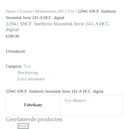
Home
/
Treinen
/
Modeltreinen HO
/
Trix
/ 22941 SNCF. Sneltrein
Stoomlok Serie 241-A DCC. digital
22941 SNCF. Sneltrein Stoomlok Serie 241-A DCC.
digital
€
599.99
Uitverkocht
Categorie:
Trix
Beschrijving
Extra informatie
22941 SNCF. Sneltrein Stoomlok Serie 241-A DCC. digital
Trix Minitrix
Fabrikant
Gerelateerde producten
Oorspronkelijke
Huidige
Actie!