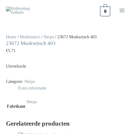
Doorgaan
naar
0
inhoud
Home
/
Modelauto's
/
Herpa
/ 23672 Moskwitsch 403
23672 Moskwitsch 403
€
5.71
Uitverkocht
Categorie:
Herpa
Extra informatie
Herpa
Fabrikant
Gerelateerde producten