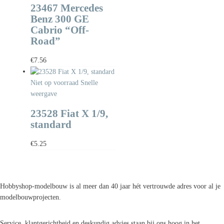
23467 Mercedes
Benz 300 GE
Cabrio “Off-
Road”
€
7.56
Niet op voorraad
Snelle
weergave
23528 Fiat X 1/9,
standard
€
5.25
Hobbyshop-modelbouw is al meer dan 40 jaar hét vertrouwde adres voor al je
modelbouwprojecten.
Service, klantgerichtheid en deskundig advies staan bij ons hoog in het