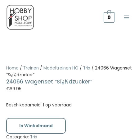
Doorgaan
naar
inhoud
0
24066
Wagenset
Home
/
Treinen
/
Modeltreinen HO
/
Trix
/ 24066 Wagenset
"Sï¿½dzucker"
“Sï¿½dzucker”
aantal
24066 Wagenset “Sï¿½dzucker”
€
69.95
Beschikbaarheid:
1 op voorraad
In Winkelmand
Categorie:
Trix