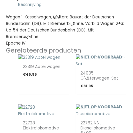
Beschrijving
Wagen 1: Kesselwagen, ï¿½ltere Bauart der Deutschen
Bundesbahn (DB). Mit Bremserbï¿½hne. Vorbild Wagen 2+3:
Uc-54 der Deutschen Bundesbahn (DB). Mit
Bremserbï¿½hne.
Epoche IV
Gerelateerde producten
NIET OP VOORRAAD
23319 Abteilwagen
24005
€
46.95
Gï¿½terwagen-Set
€
81.95
NIET OP VOORRAAD
22728
22762 NS .
Elektrolokomotive
Diesellokomotive