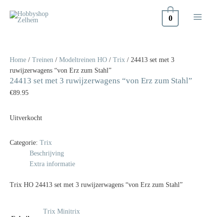
Doorgaan
naar
0
inhoud
Home
/
Treinen
/
Modeltreinen HO
/
Trix
/ 24413 set met 3
ruwijzerwagens “von Erz zum Stahl”
24413 set met 3 ruwijzerwagens “von Erz zum Stahl”
€
89.95
Uitverkocht
Categorie:
Trix
Beschrijving
Extra informatie
Trix HO 24413 set met 3 ruwijzerwagens “von Erz zum Stahl”
Trix Minitrix