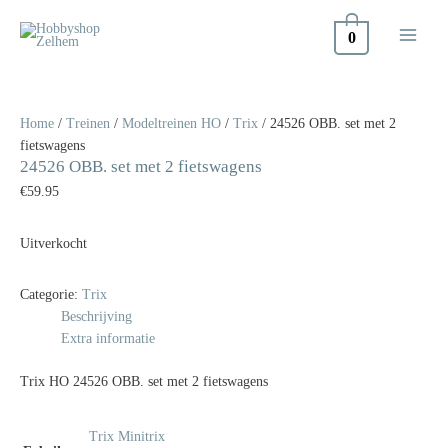
Doorgaan
naar
0
inhoud
Home
/
Treinen
/
Modeltreinen HO
/
Trix
/ 24526 OBB. set met 2
fietswagens
24526 OBB. set met 2 fietswagens
€
59.95
Uitverkocht
Categorie:
Trix
Beschrijving
Extra informatie
Trix HO 24526 OBB. set met 2 fietswagens
Trix Minitrix