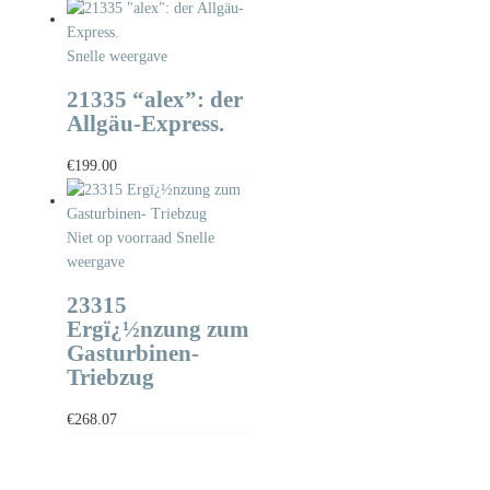
Snelle weergave
21335 “alex”: der
Allgäu-Express.
€
199.00
Niet op voorraad
Snelle
weergave
23315
Ergï¿½nzung zum
Gasturbinen-
Triebzug
€
268.07