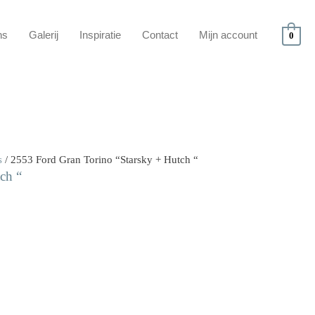
ns
Galerij
Inspiratie
Contact
Mijn account
0
s
/ 2553 Ford Gran Torino “Starsky + Hutch “
ch “