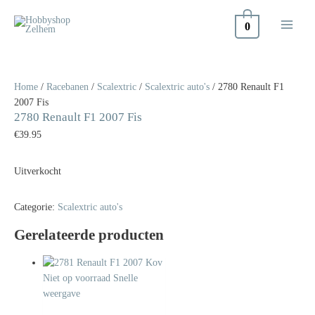
Doorgaan
naar
0
inhoud
Home
/
Racebanen
/
Scalextric
/
Scalextric auto's
/ 2780 Renault F1
2007 Fis
2780 Renault F1 2007 Fis
€
39.95
Uitverkocht
Categorie:
Scalextric auto's
Gerelateerde producten
Niet op voorraad
Snelle
weergave