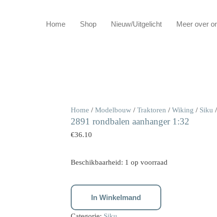
Home
Shop
Nieuw/Uitgelicht
Meer over o
2891
Home
/
Modelbouw
/
Traktoren
/
Wiking
/
Siku
/
2891 rondbalen aanhanger 1:32
rondbalen
aanhanger
€
36.10
1:32
aantal
Beschikbaarheid:
1 op voorraad
In Winkelmand
Categorie:
Siku