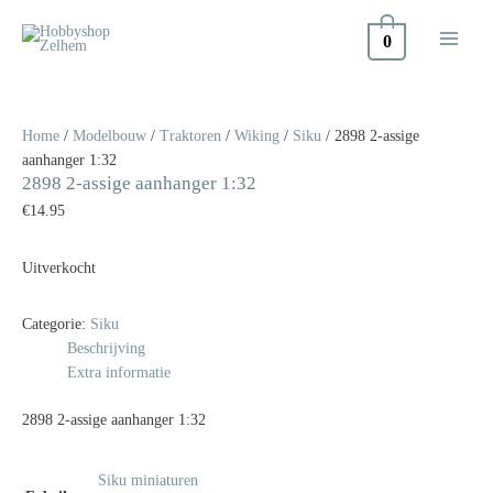
Doorgaan
naar
0
inhoud
Home
/
Modelbouw
/
Traktoren
/
Wiking
/
Siku
/ 2898 2-assige
aanhanger 1:32
2898 2-assige aanhanger 1:32
€
14.95
Uitverkocht
Categorie:
Siku
Beschrijving
Extra informatie
2898 2-assige aanhanger 1:32
Siku miniaturen