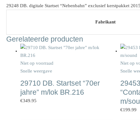
29248 DB. digitale Startset “Nebenbahn” exclusief kerstpakket 201
Fabrikant
Gerelateerde producten
Niet op voorraad
Niet op v
Snelle weergave
Snelle we
29710 DB. Startset “70er
29453
jahre” m/lok BR.216
“Conta
m/so
€
349.95
€
199.99