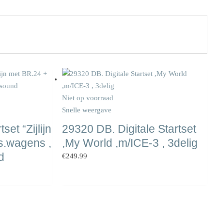
Niet op voorraad
Snelle weergave
set “Zijlijn
29320 DB. Digitale Startset
s.wagens ,
,My World ,m/ICE-3 , 3delig
d
€
249.99