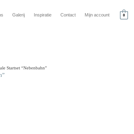
ns
Galerij
Inspiratie
Contact
Mijn account
0
ale Startset “Nebenbahn”
n”