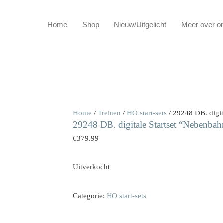
Home
Shop
Nieuw/Uitgelicht
Meer over o
Home
/
Treinen
/
HO start-sets
/ 29248 DB. digit
29248 DB. digitale Startset “Nebenbah
€
379.99
Uitverkocht
Categorie:
HO start-sets