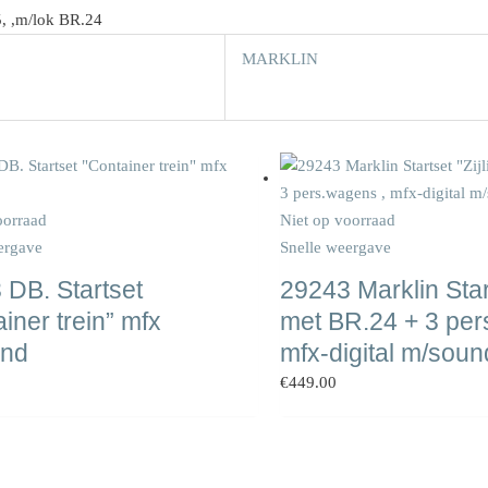
5, ,m/lok BR.24
MARKLIN
oorraad
Niet op voorraad
ergave
Snelle weergave
 DB. Startset
29243 Marklin Start
iner trein” mfx
met BR.24 + 3 per
und
mfx-digital m/soun
€
449.00