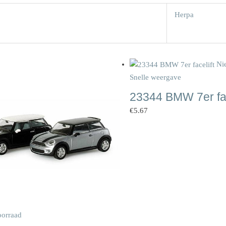
Herpa
Ni
Snelle weergave
23344 BMW 7er fac
€
5.67
oorraad