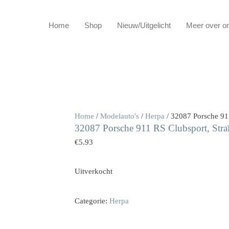
Home
Shop
Nieuw/Uitgelicht
Meer over o
Home
/
Modelauto's
/
Herpa
/ 32087 Porsche 911
32087 Porsche 911 RS Clubsport, Straï
€
5.93
Uitverkocht
Categorie:
Herpa