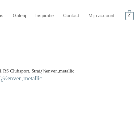
ns
Galerij
Inspiratie
Contact
Mijn account
0
 RS Clubsport, Straï¿½enver.,metallic
¿½enver.,metallic