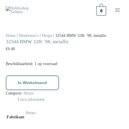
Doorgaan
naar
0
inhoud
32544
BMW
328i
Home
/
Modelauto's
/
Herpa
/ 32544 BMW 328i ´98, metallic
32544 BMW 328i ´98, metallic
´98,
metallic
€
6.40
aantal
Beschikbaarheid:
1 op voorraad
In Winkelmand
Categorie:
Herpa
Extra informatie
Herpa
Fabrikant